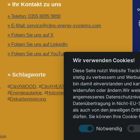
» Ihr Kontakt zu uns
» Telefon: 0355 8695 9890
» E-Mail: service@clinx-energy-systems.com
» Folgen Sie uns auf X
» Folgen Sie uns auf LinkedIn
» Folgen Sie uns auf YouTube
Wir verwenden Cookies!
Partner: CleanTech zur Dekarbonisierung.
Diese Seite nutzt Website Track
» Schlagworte
stetig zu verbessern und Werbu
bin damit einverstanden und kann
,
#
ClinXWOOD
, #
ClinXHEAT
, #
GrüneWärme
,
widerrufen oder ändern.Wir weis
#
Energieautarkie
, #
Holzenergie
, #
Greenwashing
,
angemessenes Datenschutzniveau
#
Dekarbonisierung
Datenübertragung in Nicht-EU-S
als auch von den jeweiligen Dr
dürfen. Sie können Ihre Cookie-E
Notwendig
ion