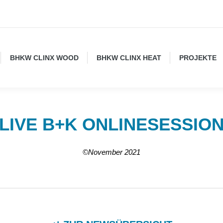
BHKW CLINX WOOD
BHKW CLINX HEAT
PROJEKTE
LIVE B+K ONLINESESSIO
©November 2021