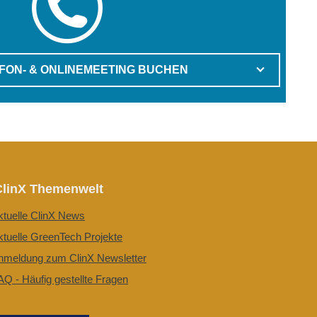
EFON- & ONLINEMEETING BUCHEN
ClinX Themenwelt
ktuelle ClinX News
ktuelle GreenTech Projekte
nmeldung zum ClinX Newsletter
AQ - Häufig gestellte Fragen