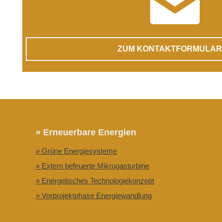
ZUM KONTAKTFORMULAR
» Erneuerbare Energien
» Grüne Energiesysteme
» Extern befeuerte Mikrogasturbine
» Energetisches Technologiekonzept
» Vorprojektphase Energiewandlung