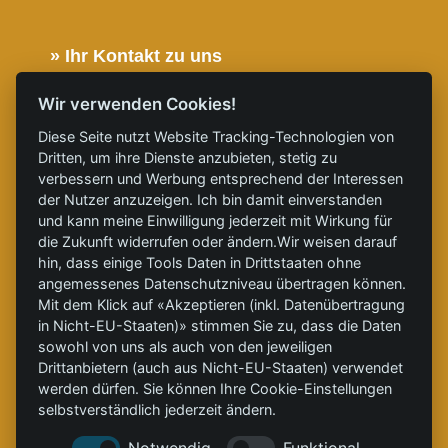
» Ihr Kontakt zu uns
» Telefon: 0355 8695 9890
Wir verwenden Cookies!
» E-Mail: service@clinx-energy-systems.com
Diese Seite nutzt Website Tracking-Technologien von
» Folgen Sie uns auf X
Dritten, um ihre Dienste anzubieten, stetig zu
verbessern und Werbung entsprechend der Interessen
» Folgen Sie uns auf LinkedIn
der Nutzer anzuzeigen. Ich bin damit einverstanden
» Folgen Sie uns auf YouTube
und kann meine Einwilligung jederzeit mit Wirkung für
die Zukunft widerrufen oder ändern.Wir weisen darauf
Partner: CleanTech zur Dekarbonisierung.
hin, dass einige Tools Daten in Drittstaaten ohne
» Schlagworte
angemessenes Datenschutzniveau übertragen können.
Mit dem Klick auf «Akzeptieren (inkl. Datenübertragung
#
ClinXWOOD
, #
ClinXHEAT
, #
GrüneWärme
,
in Nicht-EU-Staaten)» stimmen Sie zu, dass die Daten
#
Energieautarkie
, #
Holzenergie
, #
Greenwashing
,
sowohl von uns als auch von den jeweiligen
#
Dekarbonisierung
Drittanbietern (auch aus Nicht-EU-Staaten) verwendet
werden dürfen. Sie können Ihre Cookie-Einstellungen
selbstverständlich jederzeit ändern.
Notwendig
Funktional