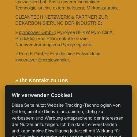
spezialisiert hat. Basis unserer innovativen
Technolgie ist eine extern befeuerte Mirkogasturbine.
CLEANTECH NETZWERK & PARTNER ZUR
DEKARBONISIERUNG DER INDUSTRIE
:
»
pyropower GmbH
: Pyrolyse BHKW Pyro ClinX,
Produktion von Pflanzenkohle sowie
Nachverstromung von Pyrolysegasen.
»
Euro-K GmbH
: Erstklassige Entwicklung
innovativer Energiewandler.
» Ihr Kontakt zu uns
» Telefon: 0355 8695 9890
Wir verwenden Cookies!
» E-Mail: service@clinx-energy-systems.com
Diese Seite nutzt Website Tracking-Technologien von
» Folgen Sie uns auf X
Dritten, um ihre Dienste anzubieten, stetig zu
verbessern und Werbung entsprechend der Interessen
» Folgen Sie uns auf LinkedIn
der Nutzer anzuzeigen. Ich bin damit einverstanden
» Folgen Sie uns auf YouTube
und kann meine Einwilligung jederzeit mit Wirkung für