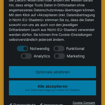
die Zukunft widerrufen oder ändern.Wir weisen darauf
Partner: CleanTech zur Dekarbonisierung.
hin, dass einige Tools Daten in Drittstaaten ohne
» Schlagworte
angemessenes Datenschutzniveau übertragen können.
Mit dem Klick auf «Akzeptieren (inkl. Datenübertragung
#
ClinXWOOD
, #
ClinXHEAT
, #
GrüneWärme
,
in Nicht-EU-Staaten)» stimmen Sie zu, dass die Daten
#
Energieautarkie
, #
Holzenergie
, #
Greenwashing
,
sowohl von uns als auch von den jeweiligen
#
Dekarbonisierung
Drittanbietern (auch aus Nicht-EU-Staaten) verwendet
werden dürfen. Sie können Ihre Cookie-Einstellungen
selbstverständlich jederzeit ändern.
Notwendig
Funktional
Analytics
Marketing
Optionale ablehnen
Alle akzeptieren
inkl. Datenübertragung in Nicht-EU-Staaten
Cookie Consent
Datenschutz
Impressum