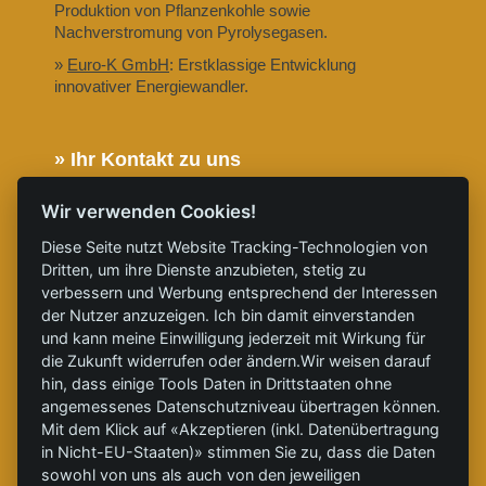
Produktion von Pflanzenkohle sowie
Nachverstromung von Pyrolysegasen.
»
Euro-K GmbH
: Erstklassige Entwicklung
innovativer Energiewandler.
» Ihr Kontakt zu uns
» Telefon: 0355 8695 9890
Wir verwenden Cookies!
» E-Mail: service@clinx-energy-systems.com
Diese Seite nutzt Website Tracking-Technologien von
» Folgen Sie uns auf X
Dritten, um ihre Dienste anzubieten, stetig zu
verbessern und Werbung entsprechend der Interessen
» Folgen Sie uns auf LinkedIn
der Nutzer anzuzeigen. Ich bin damit einverstanden
» Folgen Sie uns auf YouTube
und kann meine Einwilligung jederzeit mit Wirkung für
die Zukunft widerrufen oder ändern.Wir weisen darauf
Partner: CleanTech zur Dekarbonisierung.
hin, dass einige Tools Daten in Drittstaaten ohne
» Schlagworte
angemessenes Datenschutzniveau übertragen können.
Mit dem Klick auf «Akzeptieren (inkl. Datenübertragung
#
ClinXWOOD
, #
ClinXHEAT
, #
GrüneWärme
,
in Nicht-EU-Staaten)» stimmen Sie zu, dass die Daten
#
Energieautarkie
, #
Holzenergie
, #
Greenwashing
,
sowohl von uns als auch von den jeweiligen