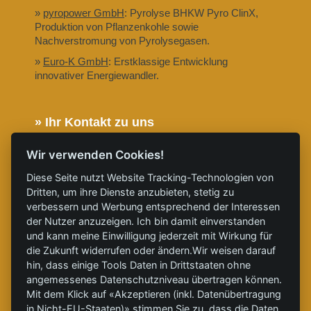
»
pyropower GmbH
: Pyrolyse BHKW Pyro ClinX,
Produktion von Pflanzenkohle sowie
Nachverstromung von Pyrolysegasen.
»
Euro-K GmbH
: Erstklassige Entwicklung
innovativer Energiewandler.
» Ihr Kontakt zu uns
» Telefon: 0355 8695 9890
Wir verwenden Cookies!
» E-Mail: service@clinx-energy-systems.com
Diese Seite nutzt Website Tracking-Technologien von
» Folgen Sie uns auf X
Dritten, um ihre Dienste anzubieten, stetig zu
verbessern und Werbung entsprechend der Interessen
» Folgen Sie uns auf LinkedIn
der Nutzer anzuzeigen. Ich bin damit einverstanden
» Folgen Sie uns auf YouTube
und kann meine Einwilligung jederzeit mit Wirkung für
die Zukunft widerrufen oder ändern.Wir weisen darauf
Partner: CleanTech zur Dekarbonisierung.
hin, dass einige Tools Daten in Drittstaaten ohne
» Schlagworte
angemessenes Datenschutzniveau übertragen können.
Mit dem Klick auf «Akzeptieren (inkl. Datenübertragung
#
ClinXWOOD
, #
ClinXHEAT
, #
GrüneWärme
,
in Nicht-EU-Staaten)» stimmen Sie zu, dass die Daten