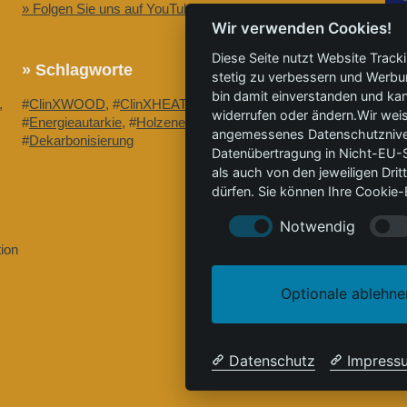
» Folgen Sie uns auf YouTube
Wir verwenden Cookies!
Partner: CleanTech zur Dekarbonisierung.
Diese Seite nutzt Website Track
» Schlagworte
stetig zu verbessern und Werbu
bin damit einverstanden und kann
,
#
ClinXWOOD
, #
ClinXHEAT
, #
GrüneWärme
,
widerrufen oder ändern.Wir weis
#
Energieautarkie
, #
Holzenergie
, #
Greenwashing
,
angemessenes Datenschutzniveau
#
Dekarbonisierung
Datenübertragung in Nicht-EU-S
als auch von den jeweiligen Dr
dürfen. Sie können Ihre Cookie-E
Notwendig
ion
Optionale ablehne
Datenschutz
Impress