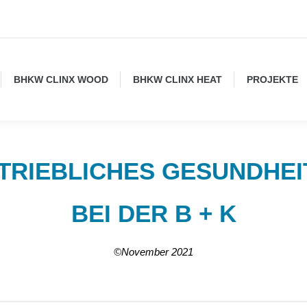
BHKW CLINX WOOD
BHKW CLINX HEAT
PROJEKTE
ETRIEBLICHES GESUNDHE
BEI DER B + K
©November 2021