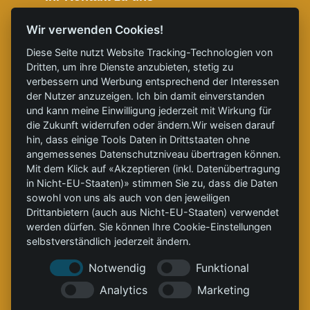
» Telefon: 0355 8695 9890
Wir verwenden Cookies!
» E-Mail: service@clinx-energy-systems.com
Diese Seite nutzt Website Tracking-Technologien von
» Folgen Sie uns auf X
Dritten, um ihre Dienste anzubieten, stetig zu
verbessern und Werbung entsprechend der Interessen
» Folgen Sie uns auf LinkedIn
der Nutzer anzuzeigen. Ich bin damit einverstanden
» Folgen Sie uns auf YouTube
und kann meine Einwilligung jederzeit mit Wirkung für
die Zukunft widerrufen oder ändern.Wir weisen darauf
Partner: CleanTech zur Dekarbonisierung.
hin, dass einige Tools Daten in Drittstaaten ohne
» Schlagworte
angemessenes Datenschutzniveau übertragen können.
Mit dem Klick auf «Akzeptieren (inkl. Datenübertragung
#
ClinXWOOD
, #
ClinXHEAT
, #
GrüneWärme
,
in Nicht-EU-Staaten)» stimmen Sie zu, dass die Daten
#
Energieautarkie
, #
Holzenergie
, #
Greenwashing
,
sowohl von uns als auch von den jeweiligen
#
Dekarbonisierung
Drittanbietern (auch aus Nicht-EU-Staaten) verwendet
werden dürfen. Sie können Ihre Cookie-Einstellungen
selbstverständlich jederzeit ändern.
Notwendig
Funktional
Analytics
Marketing