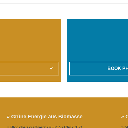
BOOK PH
» Grüne Energie aus Biomasse
» 
» Blockheizkraftwerk (BHKW) ClinX 150
» A