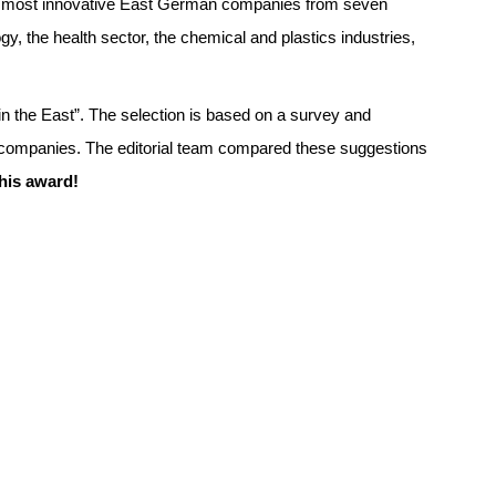
 most innovative East German companies from seven
y, the health sector, the chemical and plastics industries,
n the East”. The selection is based on a survey and
 companies. The editorial team compared these suggestions
his award!