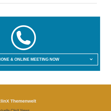
ONE & ONLINE MEETING NOW
ClinX Themenwelt
ktuelle ClinX News