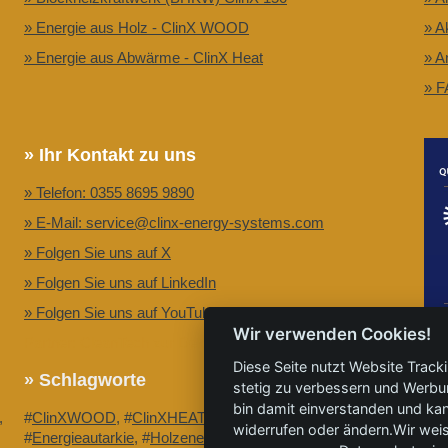
» Energie aus Holz - ClinX WOOD
» A
» Energie aus Abwärme - ClinX Heat
» A
» F
» Ihr Kontakt zu uns
» Telefon: 0355 8695 9890
» E-Mail: service@clinx-energy-systems.com
» Folgen Sie uns auf X
» Folgen Sie uns auf LinkedIn
» Folgen Sie uns auf YouTube
Wir verwenden Cookies!
Partner: CleanTech zur Dekarbonisierung.
Diese Seite nutzt Website Track
» Schlagworte
stetig zu verbessern und Werbu
bin damit einverstanden und kann
,
#
ClinXWOOD
, #
ClinXHEAT
, #
GrüneWärme
,
widerrufen oder ändern.Wir weis
#
Energieautarkie
, #
Holzenergie
, #
Greenwashing
,